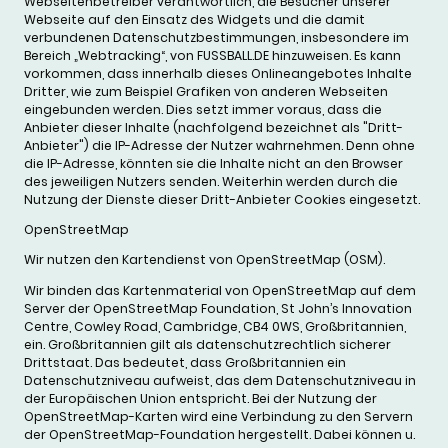
Webseitenbetreiber verantwortlich, die Besucher unserer
Webseite auf den Einsatz des Widgets und die damit
verbundenen Datenschutzbestimmungen, insbesondere im
Bereich „Webtracking“, von FUSSBALL.DE hinzuweisen. Es kann
vorkommen, dass innerhalb dieses Onlineangebotes Inhalte
Dritter, wie zum Beispiel Grafiken von anderen Webseiten
eingebunden werden. Dies setzt immer voraus, dass die
Anbieter dieser Inhalte (nachfolgend bezeichnet als "Dritt-
Anbieter") die IP-Adresse der Nutzer wahrnehmen. Denn ohne
die IP-Adresse, könnten sie die Inhalte nicht an den Browser
des jeweiligen Nutzers senden. Weiterhin werden durch die
Nutzung der Dienste dieser Dritt-Anbieter Cookies eingesetzt.
OpenStreetMap
Wir nutzen den Kartendienst von OpenStreetMap (OSM).
Wir binden das Kartenmaterial von OpenStreetMap auf dem
Server der OpenStreetMap Foundation, St John’s Innovation
Centre, Cowley Road, Cambridge, CB4 0WS, Großbritannien,
ein. Großbritannien gilt als datenschutzrechtlich sicherer
Drittstaat. Das bedeutet, dass Großbritannien ein
Datenschutzniveau aufweist, das dem Datenschutzniveau in
der Europäischen Union entspricht. Bei der Nutzung der
OpenStreetMap-Karten wird eine Verbindung zu den Servern
der OpenStreetMap-Foundation hergestellt. Dabei können u.