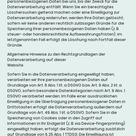
personenbezogenen Daten bei uns, bis der Zweck für die
Datenverarbeitung entfällt. Wenn Sie ein berechtigtes
Löschersuchen geltend machen oder eine Einwilligung zur
Datenverarbeitung widerrufen, werden Ihre Daten gelöscht,
sofern wir keine anderen rechtlich zulässigen Gründe für die
Speicherung Ihrer personenbezogenen Daten haben (z. B.
steuer- oder handelsrechtliche Aufbewahrungsfristen); im
letztgenannten Fall erfolgt die Löschung nach Fortfall dieser
Gründe.
Allgemeine Hinweise zu den Rechtsgrundlagen der
Datenverarbeitung auf dieser
Website
Sofern Sie in die Datenverarbeitung eingewilligt haben,
verarbeiten wir Ihre personenbezogenen Daten auf
Grundlage von Art. 6 Abs. 1 lit. a DSGVO bzw. Art. 9 Abs. 2 lit. a
DSGVO, sofern besondere Datenkategorien nach Art. 9 Abs. 1
DSGVO verarbeitet werden. Im Falle einer ausdrücklichen
Einwilligung in die Übertragung personenbezogener Daten in
Drittstaaten erfolgt die Datenverarbeitung außerdem auf
Grundlage von Art. 49 Abs. 1 lit. a DSGVO. Sofern Sie in die
Speicherung von Cookies oder in den Zugriff auf
Informationen in Ihr Endgerät (z. B. via Device-Fingerprinting)
eingewilligt haben, erfolgt die Datenverarbeitung zusätzlich
auf Grundlage von § 25 Abs. 1 TTDSG. Die Einwilligung ist