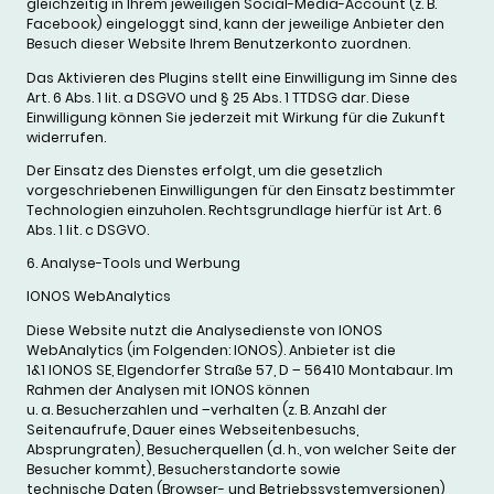
gleichzeitig in Ihrem jeweiligen Social-Media-Account (z. B.
Facebook) eingeloggt sind, kann der jeweilige Anbieter den
Besuch dieser Website Ihrem Benutzerkonto zuordnen.
Das Aktivieren des Plugins stellt eine Einwilligung im Sinne des
Art. 6 Abs. 1 lit. a DSGVO und § 25 Abs. 1 TTDSG dar. Diese
Einwilligung können Sie jederzeit mit Wirkung für die Zukunft
widerrufen.
Der Einsatz des Dienstes erfolgt, um die gesetzlich
vorgeschriebenen Einwilligungen für den Einsatz bestimmter
Technologien einzuholen. Rechtsgrundlage hierfür ist Art. 6
Abs. 1 lit. c DSGVO.
6. Analyse-Tools und Werbung
IONOS WebAnalytics
Diese Website nutzt die Analysedienste von IONOS
WebAnalytics (im Folgenden: IONOS). Anbieter ist die
1&1 IONOS SE, Elgendorfer Straße 57, D – 56410 Montabaur. Im
Rahmen der Analysen mit IONOS können
u. a. Besucherzahlen und –verhalten (z. B. Anzahl der
Seitenaufrufe, Dauer eines Webseitenbesuchs,
Absprungraten), Besucherquellen (d. h., von welcher Seite der
Besucher kommt), Besucherstandorte sowie
technische Daten (Browser- und Betriebssystemversionen)