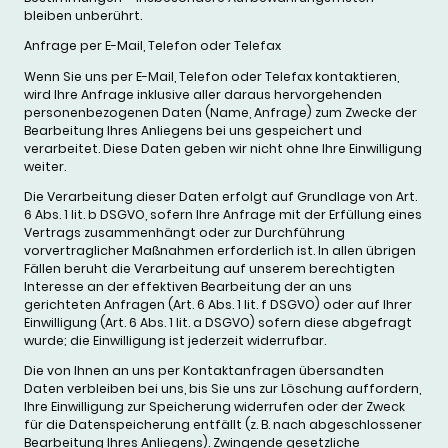
bleiben unberührt.
Anfrage per E-Mail, Telefon oder Telefax
Wenn Sie uns per E-Mail, Telefon oder Telefax kontaktieren,
wird Ihre Anfrage inklusive aller daraus hervorgehenden
personenbezogenen Daten (Name, Anfrage) zum Zwecke der
Bearbeitung Ihres Anliegens bei uns gespeichert und
verarbeitet. Diese Daten geben wir nicht ohne Ihre Einwilligung
weiter.
Die Verarbeitung dieser Daten erfolgt auf Grundlage von Art.
6 Abs. 1 lit. b DSGVO, sofern Ihre Anfrage mit der Erfüllung eines
Vertrags zusammenhängt oder zur Durchführung
vorvertraglicher Maßnahmen erforderlich ist. In allen übrigen
Fällen beruht die Verarbeitung auf unserem berechtigten
Interesse an der effektiven Bearbeitung der an uns
gerichteten Anfragen (Art. 6 Abs. 1 lit. f DSGVO) oder auf Ihrer
Einwilligung (Art. 6 Abs. 1 lit. a DSGVO) sofern diese abgefragt
wurde; die Einwilligung ist jederzeit widerrufbar.
Die von Ihnen an uns per Kontaktanfragen übersandten
Daten verbleiben bei uns, bis Sie uns zur Löschung auffordern,
Ihre Einwilligung zur Speicherung widerrufen oder der Zweck
für die Datenspeicherung entfällt (z. B. nach abgeschlossener
Bearbeitung Ihres Anliegens). Zwingende gesetzliche