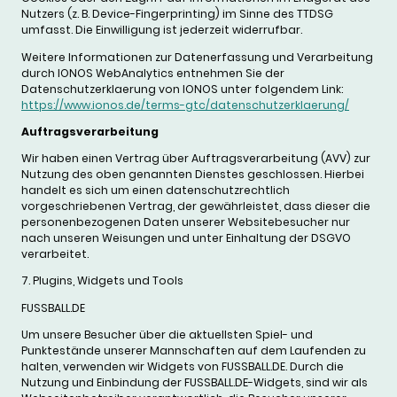
Nutzers (z. B. Device-Fingerprinting) im Sinne des TTDSG
umfasst. Die Einwilligung ist jederzeit widerrufbar.
Weitere Informationen zur Datenerfassung und Verarbeitung
durch IONOS WebAnalytics entnehmen Sie der
Datenschutzerklaerung von IONOS unter folgendem Link:
https://www.ionos.de/terms-gtc/datenschutzerklaerung/
Auftragsverarbeitung
Wir haben einen Vertrag über Auftragsverarbeitung (AVV) zur
Nutzung des oben genannten Dienstes geschlossen. Hierbei
handelt es sich um einen datenschutzrechtlich
vorgeschriebenen Vertrag, der gewährleistet, dass dieser die
personenbezogenen Daten unserer Websitebesucher nur
nach unseren Weisungen und unter Einhaltung der DSGVO
verarbeitet.
7. Plugins, Widgets und Tools
FUSSBALL.DE
Um unsere Besucher über die aktuellsten Spiel- und
Punktestände unserer Mannschaften auf dem Laufenden zu
halten, verwenden wir Widgets von FUSSBALL.DE. Durch die
Nutzung und Einbindung der FUSSBALL.DE-Widgets, sind wir als