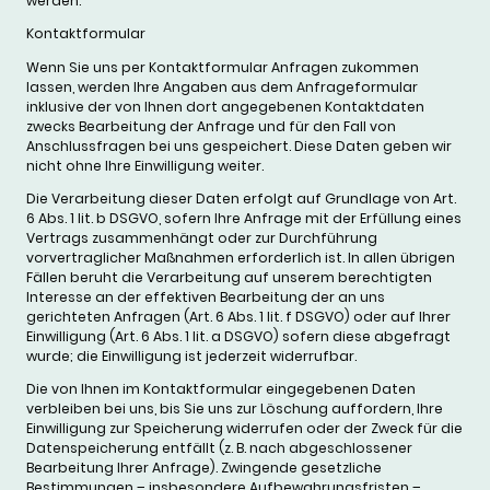
werden.
Kontaktformular
Wenn Sie uns per Kontaktformular Anfragen zukommen
lassen, werden Ihre Angaben aus dem Anfrageformular
inklusive der von Ihnen dort angegebenen Kontaktdaten
zwecks Bearbeitung der Anfrage und für den Fall von
Anschlussfragen bei uns gespeichert. Diese Daten geben wir
nicht ohne Ihre Einwilligung weiter.
Die Verarbeitung dieser Daten erfolgt auf Grundlage von Art.
6 Abs. 1 lit. b DSGVO, sofern Ihre Anfrage mit der Erfüllung eines
Vertrags zusammenhängt oder zur Durchführung
vorvertraglicher Maßnahmen erforderlich ist. In allen übrigen
Fällen beruht die Verarbeitung auf unserem berechtigten
Interesse an der effektiven Bearbeitung der an uns
gerichteten Anfragen (Art. 6 Abs. 1 lit. f DSGVO) oder auf Ihrer
Einwilligung (Art. 6 Abs. 1 lit. a DSGVO) sofern diese abgefragt
wurde; die Einwilligung ist jederzeit widerrufbar.
Die von Ihnen im Kontaktformular eingegebenen Daten
verbleiben bei uns, bis Sie uns zur Löschung auffordern, Ihre
Einwilligung zur Speicherung widerrufen oder der Zweck für die
Datenspeicherung entfällt (z. B. nach abgeschlossener
Bearbeitung Ihrer Anfrage). Zwingende gesetzliche
Bestimmungen – insbesondere Aufbewahrungsfristen –