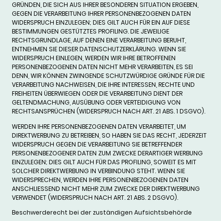
GRÜNDEN, DIE SICH AUS IHRER BESONDEREN SITUATION ERGEBEN,
GEGEN DIE VERARBEITUNG IHRER PERSONENBEZOGENEN DATEN
WIDERSPRUCH EINZULEGEN; DIES GILT AUCH FÜR EIN AUF DIESE
BESTIMMUNGEN GESTÜTZTES PROFILING. DIE JEWEILIGE
RECHTSGRUNDLAGE, AUF DENEN EINE VERARBEITUNG BERUHT,
ENTNEHMEN SIE DIESER DATENSCHUTZERKLÄRUNG. WENN SIE
WIDERSPRUCH EINLEGEN, WERDEN WIR IHRE BETROFFENEN
PERSONENBEZOGENEN DATEN NICHT MEHR VERARBEITEN, ES SEI
DENN, WIR KÖNNEN ZWINGENDE SCHUTZWÜRDIGE GRÜNDE FÜR DIE
VERARBEITUNG NACHWEISEN, DIE IHRE INTERESSEN, RECHTE UND
FREIHEITEN ÜBERWIEGEN ODER DIE VERARBEITUNG DIENT DER
GELTENDMACHUNG, AUSÜBUNG ODER VERTEIDIGUNG VON
RECHTSANSPRÜCHEN (WIDERSPRUCH NACH ART. 21 ABS. 1 DSGVO).
WERDEN IHRE PERSONENBEZOGENEN DATEN VERARBEITET, UM
DIREKTWERBUNG ZU BETREIBEN, SO HABEN SIE DAS RECHT, JEDERZEIT
WIDERSPRUCH GEGEN DIE VERARBEITUNG SIE BETREFFENDER
PERSONENBEZOGENER DATEN ZUM ZWECKE DERARTIGER WERBUNG
EINZULEGEN; DIES GILT AUCH FÜR DAS PROFILING, SOWEIT ES MIT
SOLCHER DIREKTWERBUNG IN VERBINDUNG STEHT. WENN SIE
WIDERSPRECHEN, WERDEN IHRE PERSONENBEZOGENEN DATEN
ANSCHLIESSEND NICHT MEHR ZUM ZWECKE DER DIREKTWERBUNG
VERWENDET (WIDERSPRUCH NACH ART. 21 ABS. 2 DSGVO).
Beschwerderecht bei der zuständigen Aufsichtsbehörde