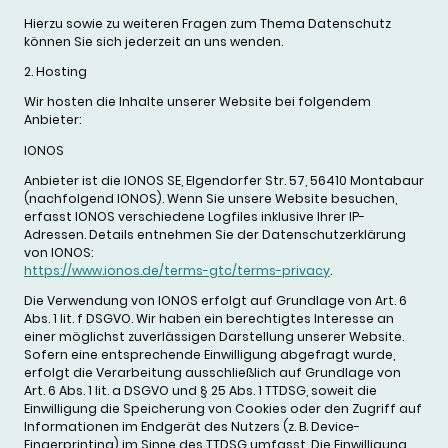
Hierzu sowie zu weiteren Fragen zum Thema Datenschutz
können Sie sich jederzeit an uns wenden.
2. Hosting
Wir hosten die Inhalte unserer Website bei folgendem
Anbieter:
IONOS
Anbieter ist die IONOS SE, Elgendorfer Str. 57, 56410 Montabaur
(nachfolgend IONOS). Wenn Sie unsere Website besuchen,
erfasst IONOS verschiedene Logfiles inklusive Ihrer IP-
Adressen. Details entnehmen Sie der Datenschutzerklärung
von IONOS:
https://www.ionos.de/terms-gtc/terms-privacy
.
Die Verwendung von IONOS erfolgt auf Grundlage von Art. 6
Abs. 1 lit. f DSGVO. Wir haben ein berechtigtes Interesse an
einer möglichst zuverlässigen Darstellung unserer Website.
Sofern eine entsprechende Einwilligung abgefragt wurde,
erfolgt die Verarbeitung ausschließlich auf Grundlage von
Art. 6 Abs. 1 lit. a DSGVO und § 25 Abs. 1 TTDSG, soweit die
Einwilligung die Speicherung von Cookies oder den Zugriff auf
Informationen im Endgerät des Nutzers (z. B. Device-
Fingerprinting) im Sinne des TTDSG umfasst. Die Einwilligung